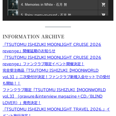
4. Memories in White - 石月 努
5. Rainy merry-go-round - 石月 努
6. ゆらぎ - 石月 努
INFORMATION ARCHIVE
7. ダウンコード - 石月 努
「TSUTOMU ISHIZUKI MOONLIGHT CRUISE 2026
8. tender is… - 石月 努
revenge」開催延期のお知らせ
9. ONE-You are the one- - 石月 努
「TSUTOMU ISHIZUKI MOONLIGHT CRUISE 2026
revenge」ファンクラブ限定イベント開催決定！
10. 黄金の月 - 石月 努
完全受注商品「TSUTOMU ISHIZUKI【MOONWORLD
vol.3】」二次受付が決定！ファンクラブ新規入会セットでの受付
11. 真珠 - 石月 努
も開始！！
12. [キミガイルセカイ] - 石月 努
ファンクラブ限定「TSUTOMU ISHIZUKI【MOONWORLD
vol.3】（gravure＆interview magazine＋CD／BLIND
13. everlove - 石月 努
LOVER）」発売決定！
「TSUTOMU ISHIZUKI MOONLIGHT TRAVEL 2026.」イ
ベント旅行決定！