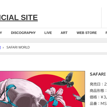
CIAL SITE
Y
DISCOGRAPHY
LIVE
ART
WEB STORE
M
SAFARI WORLD
SAFARI
発売日：2
商品形態：
価格：¥3
品番：MST