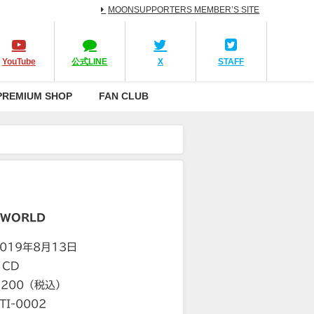
MOONSUPPORTERS MEMBER’S SITE
YouTube
公式LINE
X
STAFF
PREMIUM SHOP
FAN CLUB
 WORLD
019年8月13日
CD
,200（税込）
I-0002