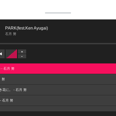
PARK(fest.Ken Ayugai)
石月 努
i) - 石月 努
月 努
花に。 - 石月 努
- 石月 努