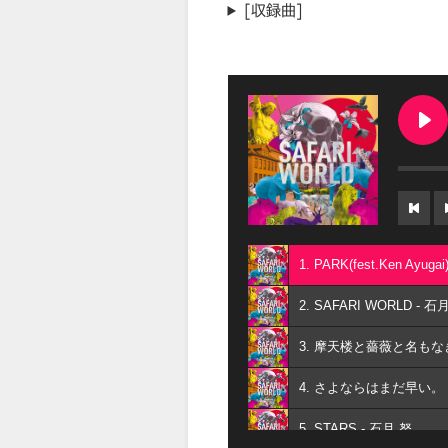
[収録曲]
1. PARK(fest.Ken Ayuga
2. SAFARI WORLD - 石
3. 摩天楼と薔薇と名もなき
4. さよならはまだ早い。 
5. STARS - 石月 努