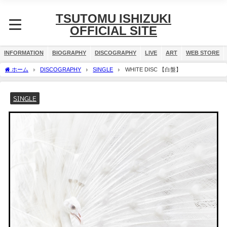
TSUTOMU ISHIZUKI
OFFICIAL SITE
INFORMATION
BIOGRAPHY
DISCOGRAPHY
LIVE
ART
WEB STORE
ホーム
DISCOGRAPHY
SINGLE
WHITE DISC 【白盤】
SINGLE