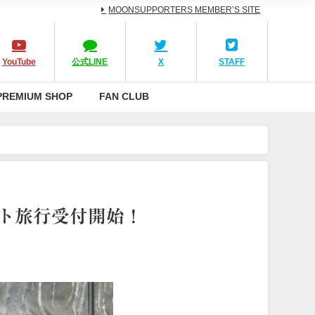
MOONSUPPORTERS MEMBER’S SITE
YouTube
公式LINE
X
STAFF
PREMIUM SHOP
FAN CLUB
イベント旅行受付開始！